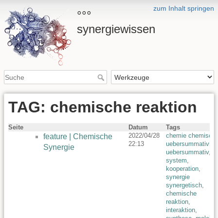
zum Inhalt springen
°°°
synergiewissen
TAG: chemische reaktion
Seite
Datum
Tags
2022/04/28
chemie chemisch
,
feature | Chemische
22:13
uebersummativita
Synergie
uebersummativ
,
system
,
kooperation
,
synergie
synergetisch
,
chemische
reaktion
,
interaktion
,