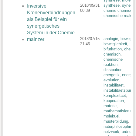
synthese
,
molekue
2018/05/31
synthese
,
synergi
Inversive
00:39
chemie chemisch
,
Kronenverbindnungen
chemische reaktio
als Beispiel für ein
synergetisches
System in der Chemie
2018/07/15
analogie
,
bewegun
mainzer
21:46
beweglichkeit
,
bifurkation
,
chemi
chemisch
,
chemische
reaktion
,
dissipation
,
energetik
,
energie
,
evolution
,
instabilitaet
,
instabilitaetspunkt
komplexitaet
,
kooperation
,
materie
,
mathematisierung
,
molekuel
,
musterbildung
,
naturphilosophie
,
netzwerk
,
ordnung