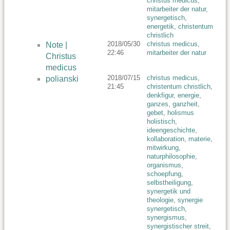
christus medicus
,
mitarbeiter der natur
,
synergetisch
,
energetik
,
christentum
christlich
2018/05/30
christus medicus
,
Note |
22:46
mitarbeiter der natur
Christus
medicus
2018/07/15
christus medicus
,
polianski
21:45
christentum christlich
,
denkfigur
,
energie
,
ganzes
,
ganzheit
,
gebet
,
holismus
holistisch
,
ideengeschichte
,
kollaboration
,
materie
,
mitwirkung
,
naturphilosophie
,
organismus
,
schoepfung
,
selbstheiligung
,
synergetik und
theologie
,
synergie
synergetisch
,
synergismus
,
synergistischer streit
,