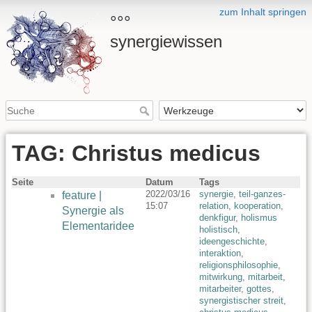
zum Inhalt springen
°°°
synergiewissen
TAG: Christus medicus
Seite
Datum
Tags
2022/03/16
synergie
,
teil-ganzes-
feature |
15:07
relation
,
kooperation
,
Synergie als
denkfigur
,
holismus
Elementaridee
holistisch
,
ideengeschichte
,
interaktion
,
religionsphilosophie
,
mitwirkung
,
mitarbeit
,
mitarbeiter
,
gottes
,
synergistischer streit
,