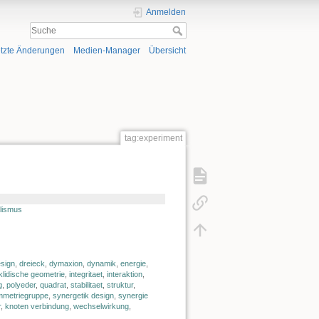
Anmelden
tzte Änderungen
Medien-Manager
Übersicht
tag:experiment
alismus
sign
,
dreieck
,
dymaxion
,
dynamik
,
energie
,
klidische geometrie
,
integritaet
,
interaktion
,
g
,
polyeder
,
quadrat
,
stabilitaet
,
struktur
,
metriegruppe
,
synergetik design
,
synergie
r
,
knoten verbindung
,
wechselwirkung
,