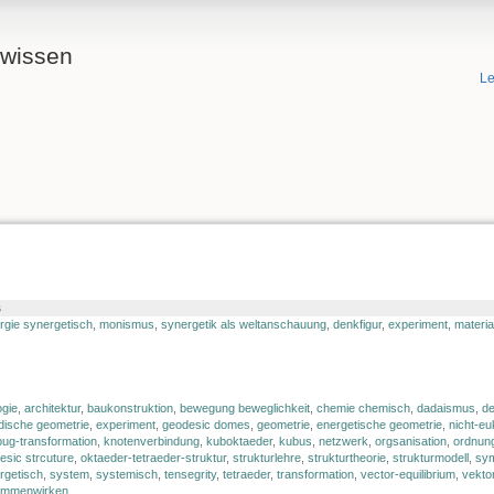
ewissen
Le
s
rgie synergetisch
,
monismus
,
synergetik als weltanschauung
,
denkfigur
,
experiment
,
materi
ogie
,
architektur
,
baukonstruktion
,
bewegung beweglichkeit
,
chemie chemisch
,
dadaismus
,
de
idische geometrie
,
experiment
,
geodesic domes
,
geometrie
,
energetische geometrie
,
nicht-eu
rbug-transformation
,
knotenverbindung
,
kuboktaeder
,
kubus
,
netzwerk
,
orgsanisation
,
ordnun
esic strcuture
,
oktaeder-tetraeder-struktur
,
strukturlehre
,
strukturtheorie
,
strukturmodell
,
sym
rgetisch
,
system
,
systemisch
,
tensegrity
,
tetraeder
,
transformation
,
vector-equilibrium
,
vekto
ammenwirken