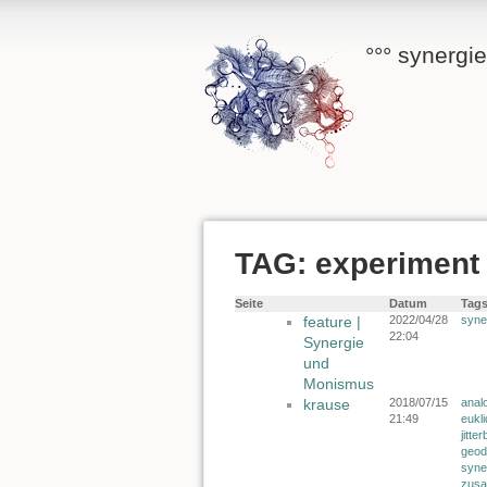
°°° synergi
TAG: experiment
Seite
Datum
Tag
feature |
2022/04/28
syne
22:04
Synergie
und
Monismus
krause
2018/07/15
anal
21:49
eukl
jitte
geod
syne
zus