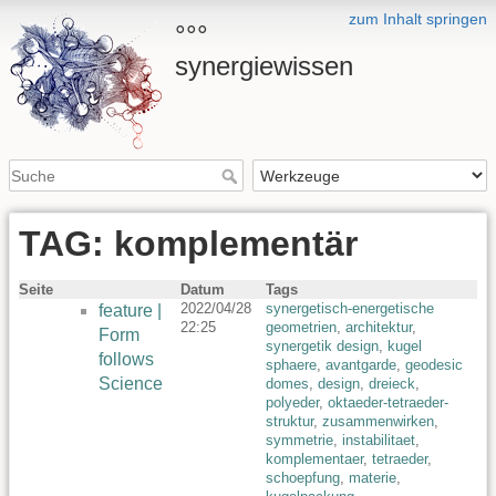
zum Inhalt springen
°°°
synergiewissen
TAG: komplementär
Seite
Datum
Tags
2022/04/28
synergetisch-energetische
feature |
22:25
geometrien
,
architektur
,
Form
synergetik design
,
kugel
follows
sphaere
,
avantgarde
,
geodesic
Science
domes
,
design
,
dreieck
,
polyeder
,
oktaeder-tetraeder-
struktur
,
zusammenwirken
,
symmetrie
,
instabilitaet
,
komplementaer
,
tetraeder
,
schoepfung
,
materie
,