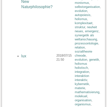
New
monismus
,
Naturphilosophie?
selbstorganisation
,
evolution
,
autopoiesis
,
holismus
,
komplexitaet
,
struktur
,
neuheit
neues
,
emergenz
,
synergetik als
weltanschauung
,
prozessontologie
,
relation
,
sozialtheorie
2018/07/15
chreode
,
lux
21:50
evolution
,
genetik
,
holismus
holistisch
,
integration
,
interaktion
interaktiv
,
kybernetik
,
materie
,
mathematisierung
,
molekuel
,
organisation
,
organismus
,