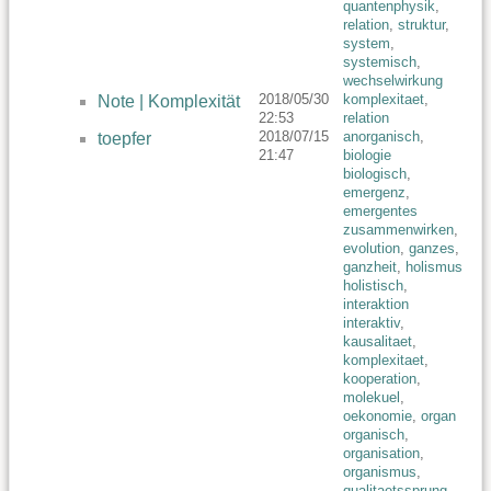
quantenphysik
,
relation
,
struktur
,
system
,
systemisch
,
wechselwirkung
2018/05/30
komplexitaet
,
Note | Komplexität
22:53
relation
2018/07/15
anorganisch
,
toepfer
21:47
biologie
biologisch
,
emergenz
,
emergentes
zusammenwirken
,
evolution
,
ganzes
,
ganzheit
,
holismus
holistisch
,
interaktion
interaktiv
,
kausalitaet
,
komplexitaet
,
kooperation
,
molekuel
,
oekonomie
,
organ
organisch
,
organisation
,
organismus
,
qualitaetssprung
,