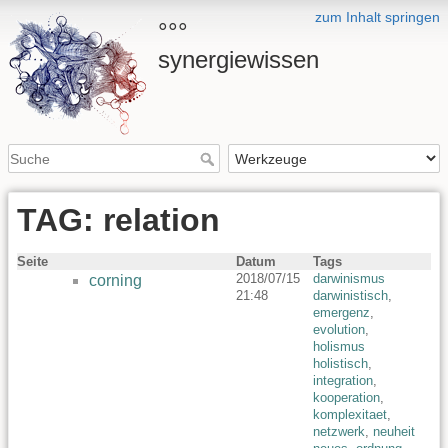
zum Inhalt springen
°°°
synergiewissen
TAG: relation
Seite
Datum
Tags
2018/07/15
darwinismus
corning
21:48
darwinistisch
,
emergenz
,
evolution
,
holismus
holistisch
,
integration
,
kooperation
,
komplexitaet
,
netzwerk
,
neuheit