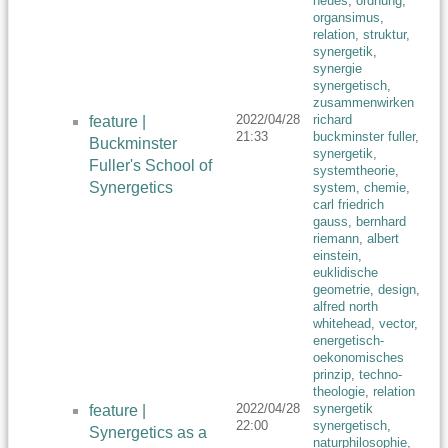
neues
,
ordnung
,
organsimus
,
relation
,
struktur
,
synergetik
,
synergie
synergetisch
,
zusammenwirken
2022/04/28
richard
feature |
21:33
buckminster fuller
,
Buckminster
synergetik
,
Fuller's School of
systemtheorie
,
Synergetics
system
,
chemie
,
carl friedrich
gauss
,
bernhard
riemann
,
albert
einstein
,
euklidische
geometrie
,
design
,
alfred north
whitehead
,
vector
,
energetisch-
oekonomisches
prinzip
,
techno-
theologie
,
relation
2022/04/28
synergetik
feature |
22:00
synergetisch
,
Synergetics as a
naturphilosophie
,