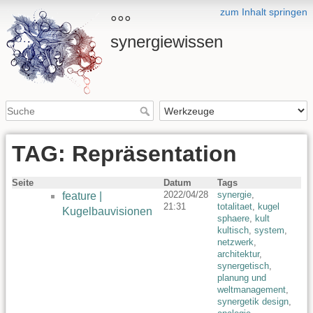
zum Inhalt springen
°°°
synergiewissen
TAG: Repräsentation
Seite
Datum
Tags
2022/04/28
synergie
,
feature |
21:31
totalitaet
,
kugel
Kugelbauvisionen
sphaere
,
kult
kultisch
,
system
,
netzwerk
,
architektur
,
synergetisch
,
planung und
weltmanagement
,
synergetik design
,