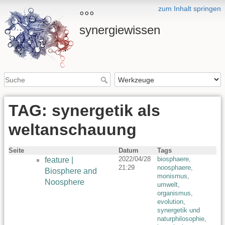
zum Inhalt springen
°°°
synergiewissen
TAG: synergetik als
weltanschauung
Seite
Datum
Tags
2022/04/28
biosphaere
,
feature |
21:29
noosphaere
,
Biosphere and
monismus
,
Noosphere
umwelt
,
organismus
,
evolution
,
synergetik und
naturphilosophie
,