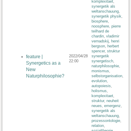
komplexitaet
,
synergetik als
weltanschauung
,
synergetik physik
,
biosphere
,
noosphere
,
pierre
teilhard de
chardin
,
vladimir
vernadskij
,
henri
bergson
,
herbert
spencer
,
struktur
2022/04/28
synergetik
feature |
22:00
synergetisch
,
Synergetics as a
naturphilosophie
,
New
monismus
,
Naturphilosophie?
selbstorganisation
,
evolution
,
autopoiesis
,
holismus
,
komplexitaet
,
struktur
,
neuheit
neues
,
emergenz
,
synergetik als
weltanschauung
,
prozessontologie
,
relation
,
sozialtheorie