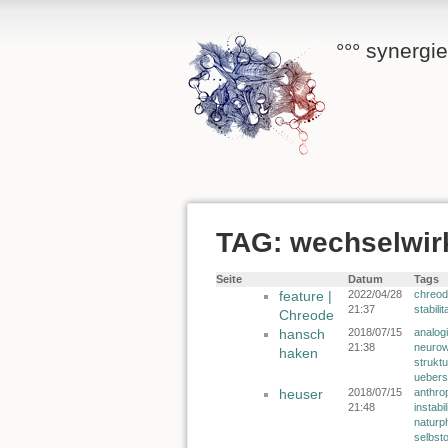
°°° synergi
TAG: wechselwi
Seite
Datum
Tags
feature |
2022/04/28
chreo
21:37
stabilit
Chreode
hansch
2018/07/15
analog
21:38
neurow
haken
struktu
uebers
heuser
2018/07/15
anthro
21:48
instabil
naturp
selbst