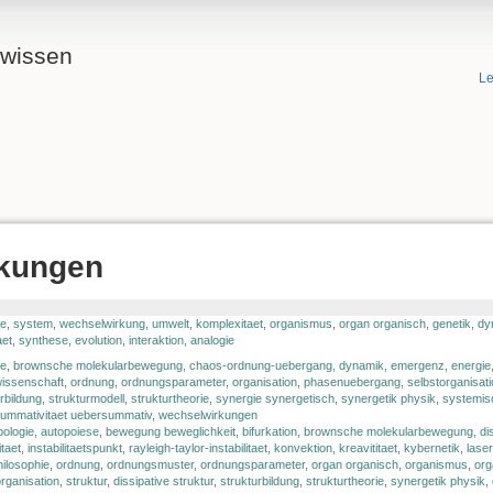
ewissen
Le
rkungen
de
,
system
,
wechselwirkung
,
umwelt
,
komplexitaet
,
organismus
,
organ organisch
,
genetik
,
dy
aet
,
synthese
,
evolution
,
interaktion
,
analogie
ie
,
brownsche molekularbewegung
,
chaos-ordnung-uebergang
,
dynamik
,
emergenz
,
energie
issenschaft
,
ordnung
,
ordnungsparameter
,
organisation
,
phasenuebergang
,
selbstorganisat
rbildung
,
strukturmodell
,
strukturtheorie
,
synergie synergetisch
,
synergetik physik
,
systemis
ummativitaet uebersummativ
,
wechselwirkungen
pologie
,
autopoiese
,
bewegung beweglichkeit
,
bifurkation
,
brownsche molekularbewegung
,
di
itaet
,
instabilitaetspunkt
,
rayleigh-taylor-instabilitaet
,
konvektion
,
kreavititaet
,
kybernetik
,
lase
hilosophie
,
ordnung
,
ordnungsmuster
,
ordnungsparameter
,
organ organisch
,
organismus
,
org
organisation
,
struktur
,
dissipative struktur
,
strukturbildung
,
strukturtheorie
,
synergetik physik
,