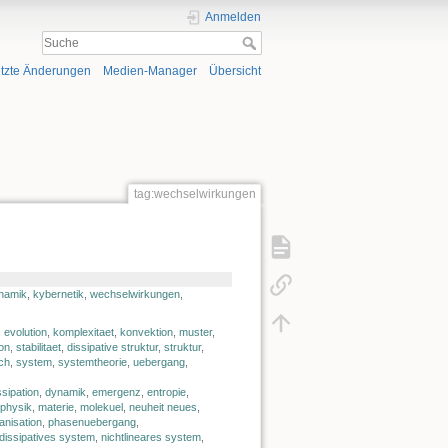
Anmelden
tzte Änderungen
Medien-Manager
Übersicht
tag:wechselwirkungen
namik
,
kybernetik
,
wechselwirkungen
,
,
evolution
,
komplexitaet
,
konvektion
,
muster
,
ion
,
stabilitaet
,
dissipative struktur
,
struktur
,
ch
,
system
,
systemtheorie
,
uebergang
,
ssipation
,
dynamik
,
emergenz
,
entropie
,
rphysik
,
materie
,
molekuel
,
neuheit neues
,
anisation
,
phasenuebergang
,
dissipatives system
,
nichtlineares system
,