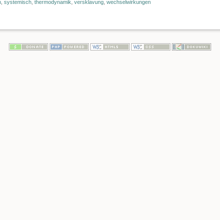
m
,
systemisch
,
thermodynamik
,
versklavung
,
wechselwirkungen