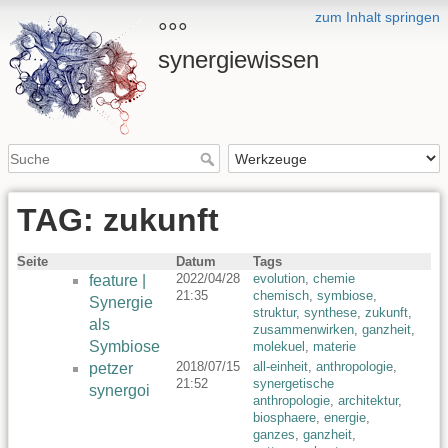
zum Inhalt springen
°°°
synergiewissen
TAG: zukunft
Seite
Datum
Tags
2022/04/28
evolution
,
chemie
feature |
21:35
chemisch
,
symbiose
,
Synergie
struktur
,
synthese
,
zukunft
,
als
zusammenwirken
,
ganzheit
,
Symbiose
molekuel
,
materie
2018/07/15
all-einheit
,
anthropologie
,
petzer
21:52
synergetische
synergoi
anthropologie
,
architektur
,
biosphaere
,
energie
,
ganzes
,
ganzheit
,