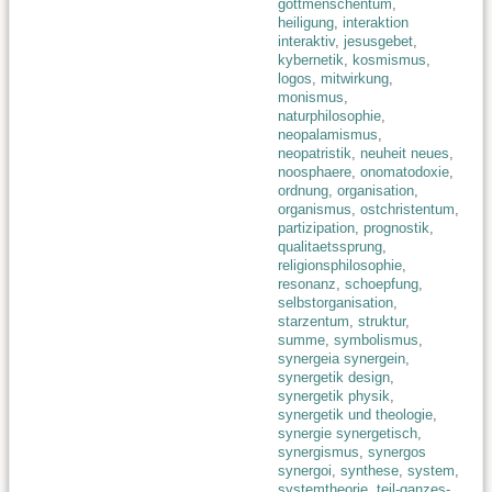
gottmenschentum
,
heiligung
,
interaktion
interaktiv
,
jesusgebet
,
kybernetik
,
kosmismus
,
logos
,
mitwirkung
,
monismus
,
naturphilosophie
,
neopalamismus
,
neopatristik
,
neuheit neues
,
noosphaere
,
onomatodoxie
,
ordnung
,
organisation
,
organismus
,
ostchristentum
,
partizipation
,
prognostik
,
qualitaetssprung
,
religionsphilosophie
,
resonanz
,
schoepfung
,
selbstorganisation
,
starzentum
,
struktur
,
summe
,
symbolismus
,
synergeia synergein
,
synergetik design
,
synergetik physik
,
synergetik und theologie
,
synergie synergetisch
,
synergismus
,
synergos
synergoi
,
synthese
,
system
,
systemtheorie
,
teil-ganzes-