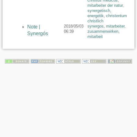
christus medicus
,
mitarbeiter der natur
,
synergetisch
,
energetik
,
christentum
christlich
2018/05/03
synergos
,
mitarbeiter
,
Note |
06:39
zusammenwirken
,
Synergós
mitarbeit