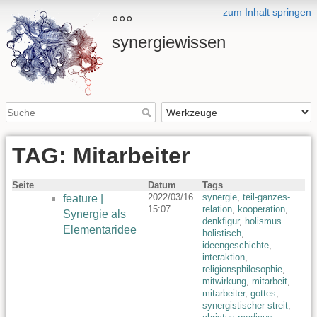
zum Inhalt springen
°°°
synergiewissen
TAG: Mitarbeiter
Seite
Datum
Tags
2022/03/16
synergie
,
teil-ganzes-
feature |
15:07
relation
,
kooperation
,
Synergie als
denkfigur
,
holismus
Elementaridee
holistisch
,
ideengeschichte
,
interaktion
,
religionsphilosophie
,
mitwirkung
,
mitarbeit
,
mitarbeiter
,
gottes
,
synergistischer streit
,