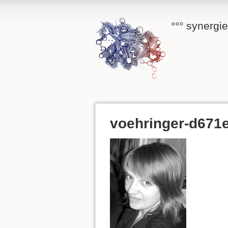
°°° synergi
voehringer-d671