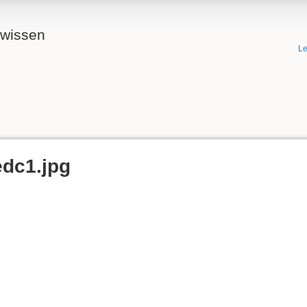
ewissen
Le
edc1.jpg