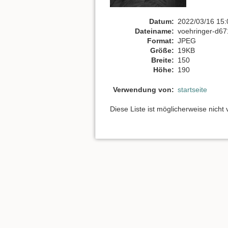
Datum:
2022/03/16 15:
Dateiname:
voehringer-d67
Format:
JPEG
Größe:
19KB
Breite:
150
Höhe:
190
Verwendung von:
startseite
Diese Liste ist möglicherweise nicht