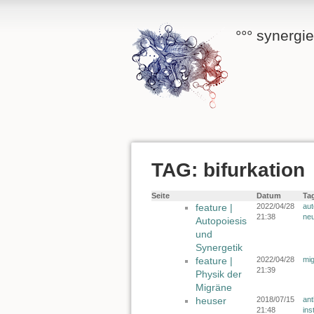
°°° synergi
TAG: bifurkation
Seite
Datum
Ta
feature |
2022/04/28
aut
21:38
neu
Autopoiesis
und
Synergetik
feature |
2022/04/28
mi
21:39
Physik der
Migräne
heuser
2018/07/15
ant
21:48
ins