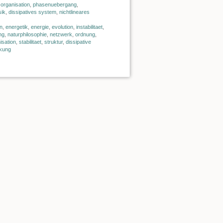
,
organisation
,
phasenuebergang
,
sik
,
dissipatives system
,
nichtlineares
on
,
energetik
,
energie
,
evolution
,
instabilitaet
,
ng
,
naturphilosophie
,
netzwerk
,
ordnung
,
isation
,
stabilitaet
,
struktur
,
dissipative
kung