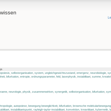
ewissen
Le
gs
opoiesis
,
selbstorganisation
,
system
,
ungleichgewichtszustand
,
emergenz
,
neurobiologie
,
sy
heit
,
bifurkation
,
entropie
,
ordnungsparameter
,
feld
,
laserphysik
,
instabilitaet
,
summe
,
kreativ
graene
,
neurologie
,
physik
,
zusammenwirken
,
synergetik
,
selbstorganisation
,
bifurkation
,
sym
hropologie
,
autopoiese
,
bewegung beweglichkeit
,
bifurkation
,
brownsche molekularbewegung
tabilitaet
,
instabilitaetspunkt
,
rayleigh-taylor-instabilitaet
,
konvektion
,
kreavititaet
,
kybernetik
,
l