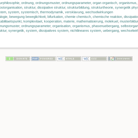
urphilosophie
,
ordnung
,
ordnungsmuster
,
ordnungsparameter
,
organ organisch
,
organismus
bstorganisation
,
struktur
,
dissipative struktur
,
strukturbildung
,
strukturtheorie
,
synergetik phy
stem
,
system
,
systemisch
,
thermodynamik
,
versklavung
,
wechselwirkungen
logie
,
bewegung beweglichkeit
,
bifurkation
,
chemie chemisch
,
chemische reaktion
,
dissipati
tabilitaetspunkt
,
komplexitaet
,
kooperation
,
materie
,
mathematisierung
,
molekuel
,
musterbildu
dnungsmuster
,
ordnungsparameter
,
organisation
,
organismus
,
phasenuebergang
,
selbstorgan
uktur
,
synergetik
,
system
,
dissipatives system
,
nichtlineares system
,
uebergang
,
wechselwir