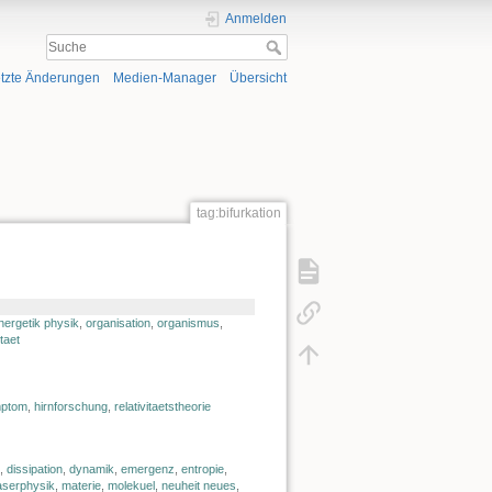
Anmelden
tzte Änderungen
Medien-Manager
Übersicht
tag:bifurkation
nergetik physik
,
organisation
,
organismus
,
itaet
ptom
,
hirnforschung
,
relativitaetstheorie
,
dissipation
,
dynamik
,
emergenz
,
entropie
,
aserphysik
,
materie
,
molekuel
,
neuheit neues
,