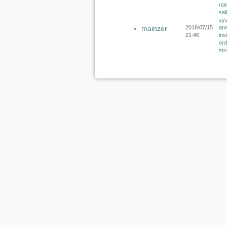
nat
sel
sy
mainzer
2018/07/15
ana
21:46
ins
or
str