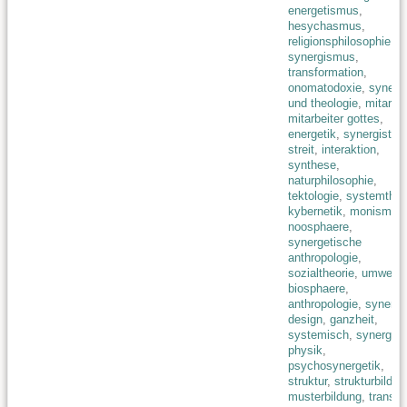
energetismus
,
hesychasmus
,
religionsphilosophie
,
synergismus
,
transformation
,
onomatodoxie
,
synerge
und theologie
,
mitarbei
mitarbeiter gottes
,
energetik
,
synergistis
streit
,
interaktion
,
synthese
,
naturphilosophie
,
tektologie
,
systemtheo
kybernetik
,
monismus
noosphaere
,
synergetische
anthropologie
,
sozialtheorie
,
umwelt
,
biosphaere
,
anthropologie
,
synerge
design
,
ganzheit
,
systemisch
,
synergeti
physik
,
psychosynergetik
,
struktur
,
strukturbildun
musterbildung
,
transfe