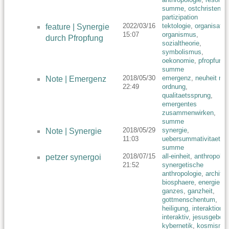
summe
,
ostchristentu
partizipation
2022/03/16
tektologie
,
organisatio
feature | Synergie
15:07
organismus
,
durch Pfropfung
sozialtheorie
,
symbolismus
,
oekonomie
,
pfropfung
,
summe
2018/05/30
emergenz
,
neuheit ne
Note | Emergenz
22:49
ordnung
,
qualitaetssprung
,
emergentes
zusammenwirken
,
summe
2018/05/29
synergie
,
Note | Synergie
11:03
uebersummativitaet
,
summe
2018/07/15
all-einheit
,
anthropolog
petzer synergoi
21:52
synergetische
anthropologie
,
architek
biosphaere
,
energie
,
ganzes
,
ganzheit
,
gottmenschentum
,
heiligung
,
interaktion
interaktiv
,
jesusgebet
,
kybernetik
,
kosmismu