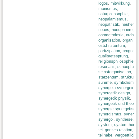
logos
,
mitwirkung
,
monismus
,
naturphilosophie
,
neopalamismus
,
neopatristik
,
neuheit
neues
,
noosphaere
,
onomatodoxie
,
ordnun
organisation
,
organis
ostchristentum
,
partizipation
,
prognost
qualitaetssprung
,
religionsphilosophie
,
resonanz
,
schoepfung
selbstorganisation
,
starzentum
,
struktur
,
summe
,
symbolismus
synergeia synergein
,
synergetik design
,
synergetik physik
,
synergetik und theolog
synergie synergetisch
,
synergismus
,
synergo
synergoi
,
synthese
,
system
,
systemtheori
teil-ganzes-relation
,
teilhabe
,
vergoettlichu