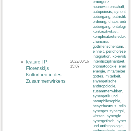
emergenz
,
neurowissenschaft
,
autopoiesis
,
synontie
,
uebergang
,
patristik
,
ordnung
,
chaos-ordnun
uebergang
,
ontologie
,
konkreativitaet
,
komplexitaetsreduktio
charisma
,
gottmenschentum
,
all-
einheit
,
perichorese
,
integration
,
ko-evoluti
2022/03/16
interdisziplinaritaet
,
feature | P.
15:07
onomatodoxie
,
energet
Florenskijs
energie
,
mitarbeiter
Kulturtheorie des
gottes
,
mitarbeit
,
Zusammenwirkens
snyergetische
anthropologie
,
zusammenwirken
,
synergetik und
naturphilosophie
,
hesychasmus
,
teilhab
synergos synergoi
,
wissen
,
synergie
synergetisch
,
synerget
und anthropologie
,
anthropologie
,
resona