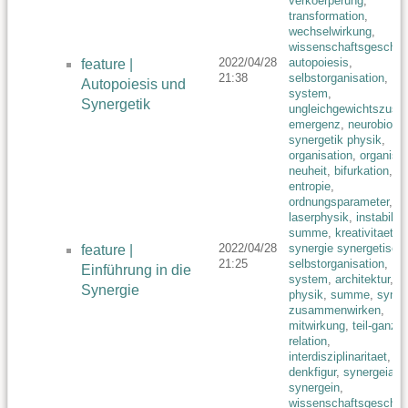
verkoerperung
,
transformation
,
wechselwirkung
,
wissenschaftsgeschic
2022/04/28
autopoiesis
,
feature |
21:38
selbstorganisation
,
Autopoiesis und
system
,
Synergetik
ungleichgewichtszust
emergenz
,
neurobiolog
synergetik physik
,
organisation
,
organis
neuheit
,
bifurkation
,
entropie
,
ordnungsparameter
,
fe
laserphysik
,
instabilita
summe
,
kreativitaet
2022/04/28
synergie synergetisch
,
feature |
21:25
selbstorganisation
,
Einführung in die
system
,
architektur
,
Synergie
physik
,
summe
,
syner
zusammenwirken
,
mitwirkung
,
teil-ganze
relation
,
interdisziplinaritaet
,
denkfigur
,
synergeia
synergein
,
wissenschaftsgeschic