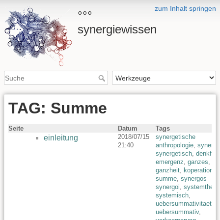
zum Inhalt springen
°°°
synergiewissen
TAG: Summe
Seite
Datum
Tags
2018/07/15
synergetische
einleitung
21:40
anthropologie
,
synergi
synergetisch
,
denkfigu
emergenz
,
ganzes
,
ganzheit
,
koperation
,
summe
,
synergos
synergoi
,
systemtheor
systemisch
,
uebersummativitaet
uebersummativ
,