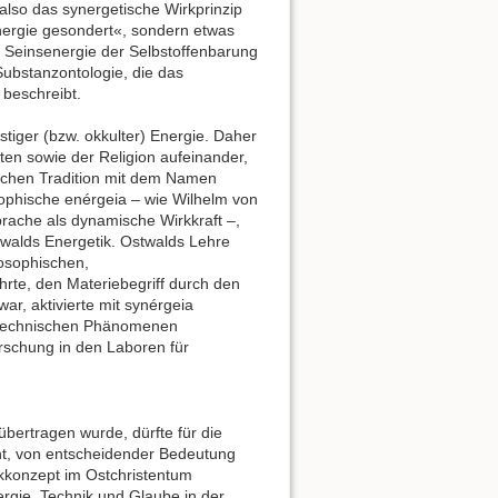
also das synergetische Wirkprinzip
Energie gesondert«, sondern etwas
 Seinsenergie der Selbstoffenbarung
 Substanzontologie, die das
 beschreibt.
stiger (bzw. okkulter) Energie. Daher
en sowie der Religion aufeinander,
tischen Tradition mit dem Namen
osophische enérgeia – wie Wilhelm von
prache als dynamische Wirkkraft –,
alds Energetik. Ostwalds Lehre
osophischen,
hrte, den Materiebegriff durch den
ar, aktivierte mit synérgeia
h-technischen Phänomenen
rschung in den Laboren für
bertragen wurde, dürfte für die
nt, von entscheidender Bedeutung
ikkonzept im Ostchristentum
ergie. Technik und Glaube in der