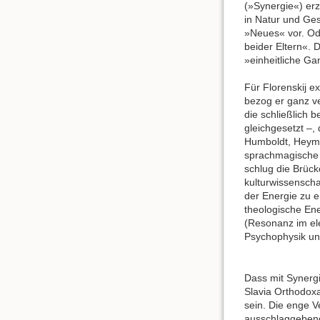
(»Synergie«) erz
in Natur und Ges
»Neues« vor. Od
beider Eltern«. D
»einheitliche Ga
Für Florenskij e
bezog er ganz v
die schließlich 
gleichgesetzt –,
Humboldt, Heyman
sprachmagische 
schlug die Brüc
kulturwissenscha
der Energie zu er
theologische En
(Resonanz im el
Psychophysik und
Dass mit Synergi
Slavia Orthodox
sein. Die enge V
ausschlaggebend.