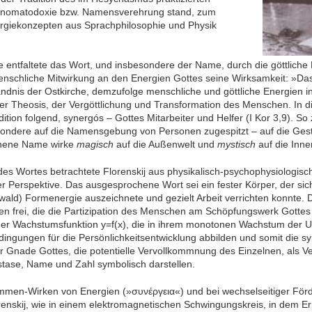
Onomatodoxie bzw. Namensverehrung stand, zum
rgiekonzepten aus Sprachphilosophie und Physik
ge entfaltete das Wort, und insbesondere der Name, durch die göttlich
nschliche Mitwirkung an den Energien Gottes seine Wirksamkeit: »Das
ndnis der Ostkirche, demzufolge menschliche und göttliche Energien in
r Theosis, der Vergöttlichung und Transformation des Menschen. In d
dition folgend, synergós – Gottes Mitarbeiter und Helfer (I Kor 3,9). So
sondere auf die Namensgebung von Personen zugespitzt – auf die Gesta
hene Name wirke
magisch
auf die Außenwelt und
mystisch
auf die Inne
des Wortes betrachtete Florenskij aus physikalisch-psychophysiologis
r Perspektive. Das ausgesprochene Wort sei ein fester Körper, der sic
wald) Formenergie auszeichnete und gezielt Arbeit verrichten konnte. 
 frei, die die Partizipation des Menschen am Schöpfungswerk Gottes 
er Wachstumsfunktion y=f(x), die in ihrem monotonen Wachstum der Une
ingungen für die Persönlichkeitsentwicklung abbilden und somit die s
Gnade Gottes, die potentielle Vervollkommnung des Einzelnen, als Ver
tase, Name und Zahl symbolisch darstellen.
men-Wirken von Energien (»συνέργεια«) und bei wechselseitiger Förd
orenskij, wie in einem elektromagnetischen Schwingungskreis, in dem 