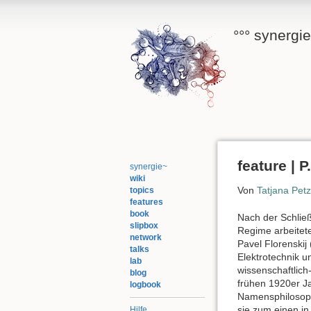
°°° synergi
feature | 
synergie~
wiki
Von
Tatjana Petz
topics
features
book
Nach der Schlie
slipbox
Regime arbeitete
network
Pavel Florenskij
talks
Elektrotechnik u
lab
wissenschaftlich
blog
frühen 1920er Jah
logbook
Namensphilosoph
sie zum einen in
Hilfe