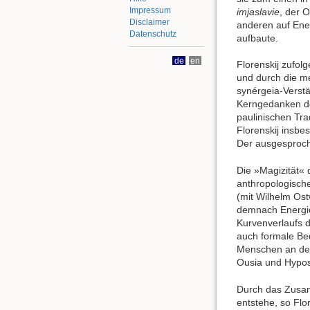
Impressum
imjaslavie
, der 
Disclaimer
anderen auf Ene
Datenschutz
aufbaute.
de
en
Florenskij zufol
und durch die me
synérgeia-Verstä
Kerngedanken de
paulinischen Tra
Florenskij insbe
Der ausgesproc
Die »Magizität« 
anthropologische
(mit Wilhelm Ost
demnach Energien
Kurvenverlaufs d
auch formale Bed
Menschen an der 
Ousia und Hypos
Durch das Zusam
entstehe, so Fl