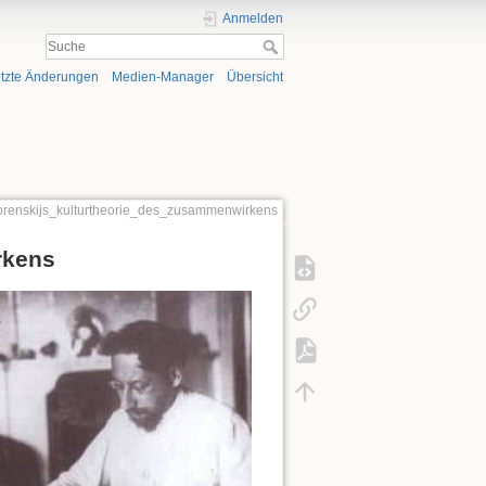
Anmelden
tzte Änderungen
Medien-Manager
Übersicht
florenskijs_kulturtheorie_des_zusammenwirkens
rkens