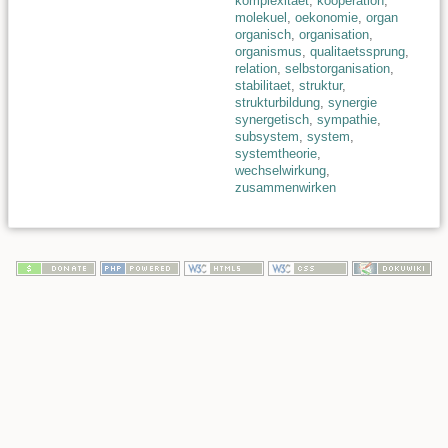
komplexitaet
,
kooperation
,
molekuel
,
oekonomie
,
organ
organisch
,
organisation
,
organismus
,
qualitaetssprung
,
relation
,
selbstorganisation
,
stabilitaet
,
struktur
,
strukturbildung
,
synergie
synergetisch
,
sympathie
,
subsystem
,
system
,
systemtheorie
,
wechselwirkung
,
zusammenwirken