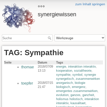
zum Inhalt springen
°°°
synergiewissen
TAG: Sympathie
Seite
Datum
Tags
2018/07/09
energie
,
interaktion interaktiv
,
thomae
13:13
kooperation
,
sozialtheorie
,
sympathie
,
symbol
,
synergie
synergetisch
,
zusammenwirken
2018/07/15
anorganisch
,
biologie
toepfer
21:47
biologisch
,
emergenz
,
emergentes zusammenwirken
,
evolution
,
ganzes
,
ganzheit
,
holismus holistisch
,
interaktion
interaktiv
,
kausalitaet
,