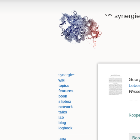
°°° synergi
synergie~
Geor
wiki
Lebe
topics
features
Wisse
book
slipbox
network
talks
Koope
lab
blog
logbook
Boo
Hilfe