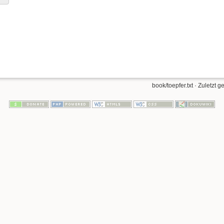
book/toepfer.txt
· Zuletzt g