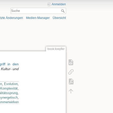
Anmelden
tzte Änderungen
Medien-Manager
Übersicht
book:toepfer
riff in den
 Kultur- und
en
,
Evolution
,
,
Komplexität
,
litätssprung
,
synergetisch
,
ammenwirken