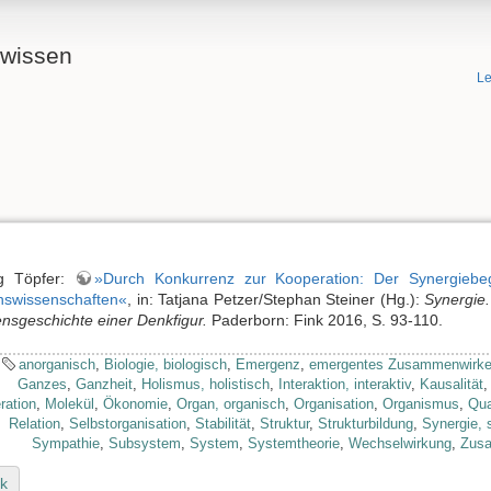
ewissen
Le
g Töpfer:
»Durch Konkurrenz zur Kooperation: Der Synergiebeg
nswissenschaften«
, in: Tatjana Petzer/Stephan Steiner (Hg.):
Synergie.
nsgeschichte einer Denkfigur.
Paderborn: Fink 2016, S. 93-110.
anorganisch
,
Biologie, biologisch
,
Emergenz
,
emergentes Zusammenwirk
Ganzes
,
Ganzheit
,
Holismus, holistisch
,
Interaktion, interaktiv
,
Kausalität
ration
,
Molekül
,
Ökonomie
,
Organ, organisch
,
Organisation
,
Organismus
,
Qua
Relation
,
Selbstorganisation
,
Stabilität
,
Struktur
,
Strukturbildung
,
Synergie, 
Sympathie
,
Subsystem
,
System
,
Systemtheorie
,
Wechselwirkung
,
Zus
k