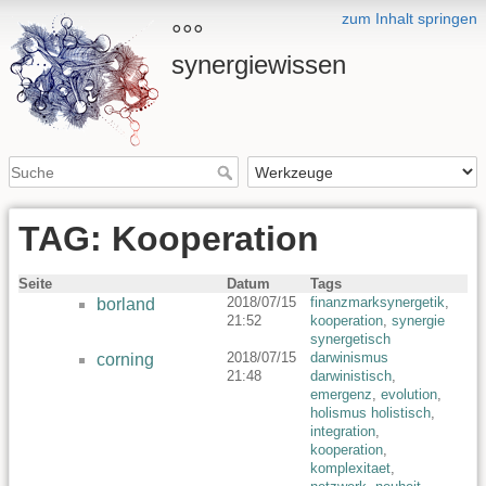
zum Inhalt springen
°°°
synergiewissen
TAG: Kooperation
Seite
Datum
Tags
2018/07/15
finanzmarksynergetik
,
borland
21:52
kooperation
,
synergie
synergetisch
2018/07/15
darwinismus
corning
21:48
darwinistisch
,
emergenz
,
evolution
,
holismus holistisch
,
integration
,
kooperation
,
komplexitaet
,