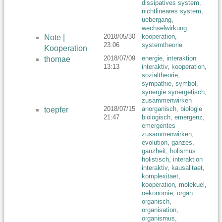
dissipatives system
,
nichtlineares system
,
uebergang
,
wechselwirkung
2018/05/30
kooperation
,
Note |
23:06
systemtheorie
Kooperation
2018/07/09
energie
,
interaktion
thomae
13:13
interaktiv
,
kooperation
,
sozialtheorie
,
sympathie
,
symbol
,
synergie synergetisch
,
zusammenwirken
2018/07/15
anorganisch
,
biologie
toepfer
21:47
biologisch
,
emergenz
,
emergentes
zusammenwirken
,
evolution
,
ganzes
,
ganzheit
,
holismus
holistisch
,
interaktion
interaktiv
,
kausalitaet
,
komplexitaet
,
kooperation
,
molekuel
,
oekonomie
,
organ
organisch
,
organisation
,
organismus
,