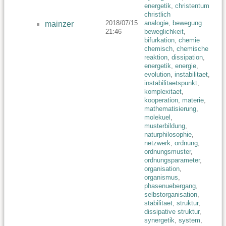
energetik
,
christentum
christlich
2018/07/15
analogie
,
bewegung
mainzer
21:46
beweglichkeit
,
bifurkation
,
chemie
chemisch
,
chemische
reaktion
,
dissipation
,
energetik
,
energie
,
evolution
,
instabilitaet
,
instabilitaetspunkt
,
komplexitaet
,
kooperation
,
materie
,
mathematisierung
,
molekuel
,
musterbildung
,
naturphilosophie
,
netzwerk
,
ordnung
,
ordnungsmuster
,
ordnungsparameter
,
organisation
,
organismus
,
phasenuebergang
,
selbstorganisation
,
stabilitaet
,
struktur
,
dissipative struktur
,
synergetik
,
system
,