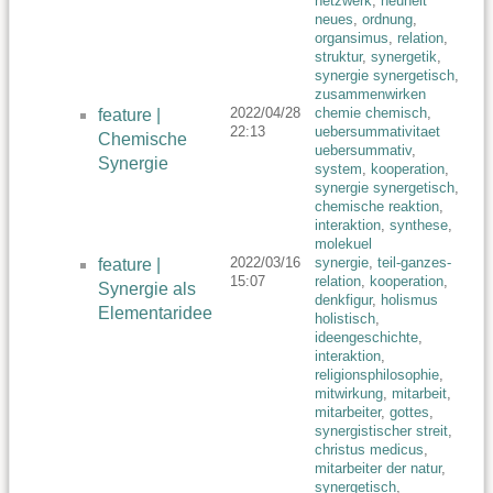
netzwerk
,
neuheit
neues
,
ordnung
,
organsimus
,
relation
,
struktur
,
synergetik
,
synergie synergetisch
,
zusammenwirken
2022/04/28
chemie chemisch
,
feature |
22:13
uebersummativitaet
Chemische
uebersummativ
,
Synergie
system
,
kooperation
,
synergie synergetisch
,
chemische reaktion
,
interaktion
,
synthese
,
molekuel
2022/03/16
synergie
,
teil-ganzes-
feature |
15:07
relation
,
kooperation
,
Synergie als
denkfigur
,
holismus
Elementaridee
holistisch
,
ideengeschichte
,
interaktion
,
religionsphilosophie
,
mitwirkung
,
mitarbeit
,
mitarbeiter
,
gottes
,
synergistischer streit
,
christus medicus
,
mitarbeiter der natur
,
synergetisch
,