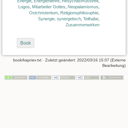
Energie
,
Energienlehre
,
Hesychasmusstreit
,
Logos
,
Mitarbeiter Gottes
,
Neopalamismus
,
Ostchristentum
,
Religionsphilosophie
,
Synergie, synergetisch
,
Teilhabe
,
Zusammenwirken
Book
book/kapriev.txt
· Zuletzt geändert: 2022/03/16 15:07 (Externe
Bearbeitung)