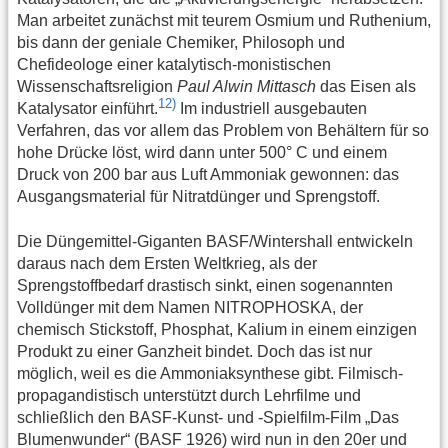
Man arbeitet zunächst mit teurem Osmium und Ruthenium,
bis dann der geniale Chemiker, Philosoph und
Chefideologe einer katalytisch-monistischen
Wissenschaftsreligion
Paul Alwin Mittasch
das Eisen als
12)
Katalysator einführt.
Im industriell ausgebauten
Verfahren, das vor allem das Problem von Behältern für so
hohe Drücke löst, wird dann unter 500° C und einem
Druck von 200 bar aus Luft Ammoniak gewonnen: das
Ausgangsmaterial für Nitratdünger und Sprengstoff.
Die Düngemittel-Giganten BASF/Wintershall entwickeln
daraus nach dem Ersten Weltkrieg, als der
Sprengstoffbedarf drastisch sinkt, einen sogenannten
Volldünger mit dem Namen NITROPHOSKA, der
chemisch Stickstoff, Phosphat, Kalium in einem einzigen
Produkt zu einer Ganzheit bindet. Doch das ist nur
möglich, weil es die Ammoniaksynthese gibt. Filmisch-
propagandistisch unterstützt durch Lehrfilme und
schließlich den BASF-Kunst- und -Spielfilm-Film „Das
Blumenwunder“ (BASF 1926) wird nun in den 20er und