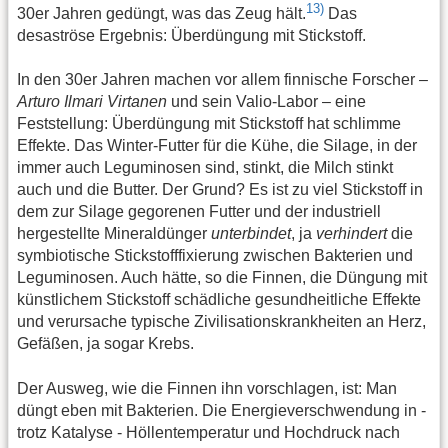
13)
30er Jahren gedüngt, was das Zeug hält.
Das
desaströse Ergebnis: Überdüngung mit Stickstoff.
In den 30er Jahren machen vor allem finnische Forscher –
Arturo Ilmari Virtanen
und sein Valio-Labor – eine
Feststellung: Überdüngung mit Stickstoff hat schlimme
Effekte. Das Winter-Futter für die Kühe, die Silage, in der
immer auch Leguminosen sind, stinkt, die Milch stinkt
auch und die Butter. Der Grund? Es ist zu viel Stickstoff in
dem zur Silage gegorenen Futter und der industriell
hergestellte Mineraldünger
unterbindet
, ja
verhindert
die
symbiotische Stickstofffixierung zwischen Bakterien und
Leguminosen. Auch hätte, so die Finnen, die Düngung mit
künstlichem Stickstoff schädliche gesundheitliche Effekte
und verursache typische Zivilisationskrankheiten an Herz,
Gefäßen, ja sogar Krebs.
Der Ausweg, wie die Finnen ihn vorschlagen, ist: Man
düngt eben mit Bakterien. Die Energieverschwendung in -
trotz Katalyse - Höllentemperatur und Hochdruck nach