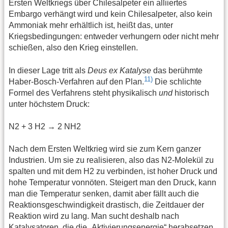
Ersten Weltkriegs über Chilesalpeter ein alliiertes
Embargo verhängt wird und kein Chilesalpeter, also kein
Ammoniak mehr erhältlich ist, heißt das, unter
Kriegsbedingungen: entweder verhungern oder nicht mehr
schießen, also den Krieg einstellen.
In dieser Lage tritt als
Deus ex Katalyse
das berühmte
11)
Haber-Bosch-Verfahren auf den Plan.
Die schlichte
Formel des Verfahrens steht physikalisch
und
historisch
unter höchstem Druck:
N2 + 3 H2 → 2 NH2
Nach dem Ersten Weltkrieg wird sie zum Kern ganzer
Industrien. Um sie zu realisieren, also das N2-Molekül zu
spalten und mit dem H2 zu verbinden, ist hoher Druck und
hohe Temperatur vonnöten. Steigert man den Druck, kann
man die Temperatur senken, damit aber fällt auch die
Reaktionsgeschwindigkeit drastisch, die Zeitdauer der
Reaktion wird zu lang. Man sucht deshalb nach
Katalysatoren, die die „Aktivierungsenergie“ herabsetzen.