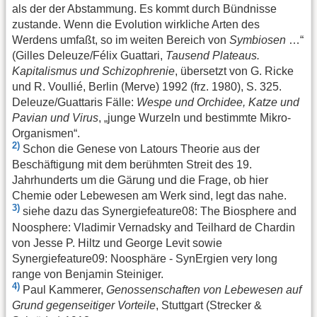
als der der Abstammung. Es kommt durch Bündnisse
zustande. Wenn die Evolution wirkliche Arten des
Werdens umfaßt, so im weiten Bereich von
Symbiosen
…“
(Gilles Deleuze/Félix Guattari,
Tausend Plateaus.
Kapitalismus und Schizophrenie
, übersetzt von G. Ricke
und R. Voullié, Berlin (Merve) 1992 (frz. 1980), S. 325.
Deleuze/Guattaris Fälle:
Wespe und Orchidee, Katze und
Pavian und Virus
, „junge Wurzeln und bestimmte Mikro-
Organismen“.
2)
Schon die Genese von Latours Theorie aus der
Beschäftigung mit dem berühmten Streit des 19.
Jahrhunderts um die Gärung und die Frage, ob hier
Chemie oder Lebewesen am Werk sind, legt das nahe.
3)
siehe dazu das Synergiefeature08: The Biosphere and
Noosphere: Vladimir Vernadsky and Teilhard de Chardin
von Jesse P. Hiltz und George Levit sowie
Synergiefeature09: Noosphäre - SynErgien very long
range von Benjamin Steiniger.
4)
Paul Kammerer,
Genossenschaften von Lebewesen auf
Grund gegenseitiger Vorteile
, Stuttgart (Strecker &