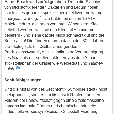
Haber-Bosch wird zurückgefahren. Denn die Symbiose
von stickstoffixierenden Bakterien und Leguminosen
macht alles genauer, spezifischer, effektiver und weniger
14)
energieaufwändig.
Die Bakterien setzen 16 ATP-
Moleküle dran, die ihnen von ihren Wirten, dem Klee
geliefert werden, weil sie den Klee mit Ammonium
beliefern - und siehe da: die Milch schmeckt gut und die
Butter auch! Die Finnen nennen das in den 30er Jahren,
prä-ökologisch, ein „Selbstversorgendes
Produktionssystem“, das ist: kalkulierte Verunreinigung
des Saatguts mit Knollenbakterien, aus dem Anbau
stickstoffabhäniger Gräser wie Weidegras und
Taumel-
15)
Lolch
.
Schlußfolgerungen
Und die Moral von der Geschicht'? Symbiose steht - nicht
metaphorisch, sondern im historisch Realen - auf den
Feldern der Landwirtschaft gegen eine Staatsmaschine
namens Industrie-Dünger und chemische Industrie:
industrielle versus
symbiotische
Stickstoff-Fixierung.