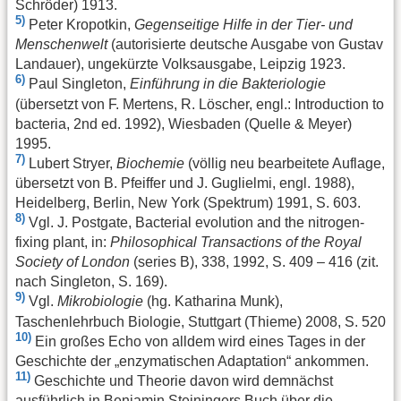
Schröder) 1913.
5)
Peter Kropotkin,
Gegenseitige Hilfe in der Tier- und
Menschenwelt
(autorisierte deutsche Ausgabe von Gustav
Landauer), ungekürzte Volksausgabe, Leipzig 1923.
6)
Paul Singleton,
Einführung in die Bakteriologie
(übersetzt von F. Mertens, R. Löscher, engl.: Introduction to
bacteria, 2nd ed. 1992), Wiesbaden (Quelle & Meyer)
1995.
7)
Lubert Stryer,
Biochemie
(völlig neu bearbeitete Auflage,
übersetzt von B. Pfeiffer und J. Guglielmi, engl. 1988),
Heidelberg, Berlin, New York (Spektrum) 1991, S. 603.
8)
Vgl. J. Postgate, Bacterial evolution and the nitrogen-
fixing plant, in:
Philosophical Transactions of the Royal
Society of London
(series B), 338, 1992, S. 409 – 416 (zit.
nach Singleton, S. 169).
9)
Vgl.
Mikrobiologie
(hg. Katharina Munk),
Taschenlehrbuch Biologie, Stuttgart (Thieme) 2008, S. 520
10)
Ein großes Echo von alldem wird eines Tages in der
Geschichte der „enzymatischen Adaptation“ ankommen.
11)
Geschichte und Theorie davon wird demnächst
ausführlich in Benjamin Steiningers Buch über die