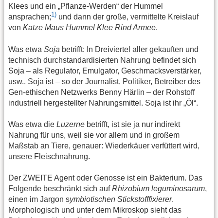
Klees und ein „Pflanze-Werden“ der Hummel
1)
ansprachen;
und dann der große, vermittelte Kreislauf
von
Katze Maus Hummel Klee Rind Armee
.
Was etwa
Soja
betrifft: In Dreiviertel aller gekauften und
technisch durchstandardisierten Nahrung befindet sich
Soja – als Regulator, Emulgator, Geschmacksverstärker,
usw.. Soja ist – so der Journalist, Politiker, Betreiber des
Gen-ethischen Netzwerks Benny Härlin – der Rohstoff
industriell hergestellter Nahrungsmittel. Soja ist ihr „Öl“.
Was etwa die
Luzerne
betrifft, ist sie ja nur indirekt
Nahrung für uns, weil sie vor allem und in großem
Maßstab an Tiere, genauer: Wiederkäuer verfüttert wird,
unsere Fleischnahrung.
Der ZWEITE Agent oder Genosse ist ein Bakterium. Das
Folgende beschränkt sich auf
Rhizobium leguminosarum
,
einen im Jargon s
ymbiotischen Stickstofffixierer
.
Morphologisch und unter dem Mikroskop sieht das