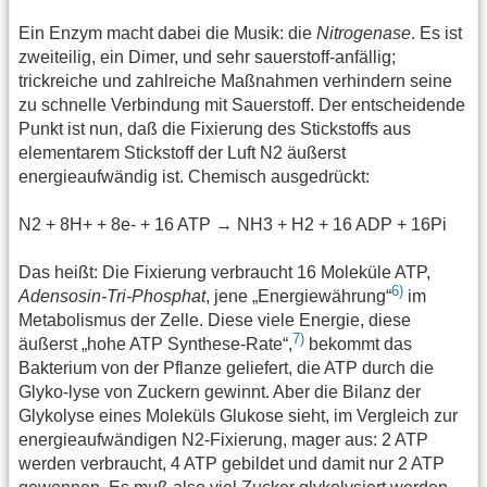
Ein Enzym macht dabei die Musik: die
Nitrogenase
. Es ist
zweiteilig, ein Dimer, und sehr sauerstoff-anfällig;
trickreiche und zahlreiche Maßnahmen verhindern seine
zu schnelle Verbindung mit Sauerstoff. Der entscheidende
Punkt ist nun, daß die Fixierung des Stickstoffs aus
elementarem Stickstoff der Luft N2 äußerst
energieaufwändig ist. Chemisch ausgedrückt:
N2 + 8H+ + 8e- + 16 ATP → NH3 + H2 + 16 ADP + 16Pi
Das heißt: Die Fixierung verbraucht 16 Moleküle ATP,
6)
Adensosin-Tri-Phosphat
, jene „Energiewährung“
im
Metabolismus der Zelle. Diese viele Energie, diese
7)
äußerst „hohe ATP Synthese-Rate“,
bekommt das
Bakterium von der Pflanze geliefert, die ATP durch die
Glyko-lyse von Zuckern gewinnt. Aber die Bilanz der
Glykolyse eines Moleküls Glukose sieht, im Vergleich zur
energieaufwändigen N2-Fixierung, mager aus: 2 ATP
werden verbraucht, 4 ATP gebildet und damit nur 2 ATP