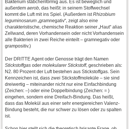
Bakterium stäbchenförmig aus. Es ist beweglich und
außerdem
aerob
, das heißt: in seinem Stoffwechsel
kommt die Luft mit ins Spiel. (Außerdem ist
Rhizobium
leguminosarum
„gramnegativ“, zeigt also eine
charakteristische, chemische Reaktion seiner „Haut“ alias
Zellwand, deren Vorhandensein oder nicht Vorhandensein
alle Bakterien in zwei Reiche einteilt – gramnegativ oder
grampositiv.)
Der DRITTE Agent oder Genosse trägt den Namen
Stickstoffgas
oder
molekularer Stickstoff
, geschrieben als:
N2. 80 Prozent der Luft bestehen aus Stickstoffgas. Sein
Kennzeichen ist, dass zwei Stickstoffmoleküle – sie sind
dreiwertig – miteinander nicht nur eine Einfachbindung
(Zeichen: –) oder eine Doppelbindung (Zeichen: = )
eingehen, sondern eine Dreifach-Bindung. Das heißt,
dass das Molekül aus einer sehr energiereichen Valenz-
Bindung besteht, die nur schwer zu lösen oder zu spalten
ist.
Schon hier stellt sich die theoretisch brisante Frage, ob