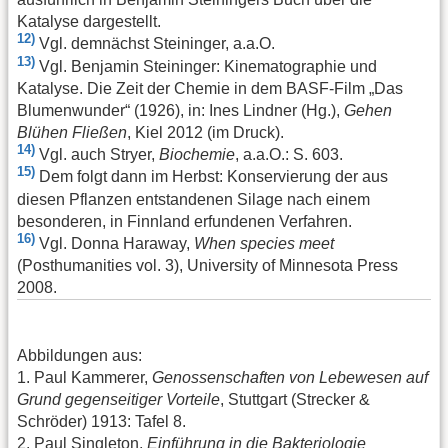
Katalyse dargestellt.
12)
Vgl. demnächst Steininger, a.a.O.
13)
Vgl. Benjamin Steininger: Kinematographie und
Katalyse. Die Zeit der Chemie in dem BASF-Film „Das
Blumenwunder“ (1926), in: Ines Lindner (Hg.),
Gehen
Blühen Fließen
, Kiel 2012 (im Druck).
14)
Vgl. auch Stryer,
Biochemie
, a.a.O.: S. 603.
15)
Dem folgt dann im Herbst: Konservierung der aus
diesen Pflanzen entstandenen Silage nach einem
besonderen, in Finnland erfundenen Verfahren.
16)
Vgl. Donna Haraway,
When species meet
(Posthumanities vol. 3), University of Minnesota Press
2008.
Abbildungen aus:
1. Paul Kammerer,
Genossenschaften von Lebewesen auf
Grund gegenseitiger Vorteile
, Stuttgart (Strecker &
Schröder) 1913: Tafel 8.
2. Paul Singleton,
Einführung in die Bakteriologie